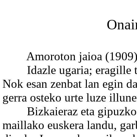
Onai
Amoroton jaioa (1909). 
Idazle ugaria; eragille ta 
Nok esan zenbat lan egin da
gerra osteko urte luze illun
Bizkaieraz eta gipuzkoeraz
maillako euskera landu, garb