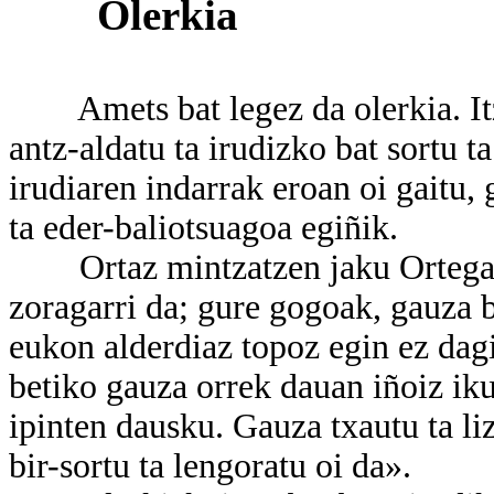
Olerkia
Amets bat legez da olerkia. Itz
antz-aldatu ta irudizko bat sortu ta
irudiaren indarrak eroan oi gaitu, 
ta eder-baliotsuagoa egiñik.
Ortaz mintzatzen jaku Ortega y
zoragarri da; gure gogoak, gauza ba
eukon alderdiaz topoz egin ez dag
betiko gauza orrek dauan iñoiz ik
ipinten dausku. Gauza txautu ta liz
bir-sortu ta lengoratu oi da».