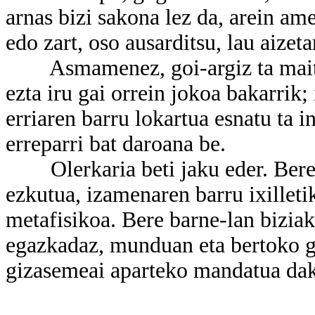
arnas bizi sakona lez da, arein ame
edo zart, oso ausarditsu, lau aizeta
Asmamenez, goi-argiz ta maitasu
ezta iru gai orrein jokoa bakarrik; 
erriaren barru lokartua esnatu ta 
erreparri bat daroana be.
Olerkaria beti jaku eder. Bere
ezkutua, izamenaren barru ixilleti
metafisikoa. Bere barne-lan bizia
egazkadaz, munduan eta bertoko ga
gizasemeai aparteko mandatua daka