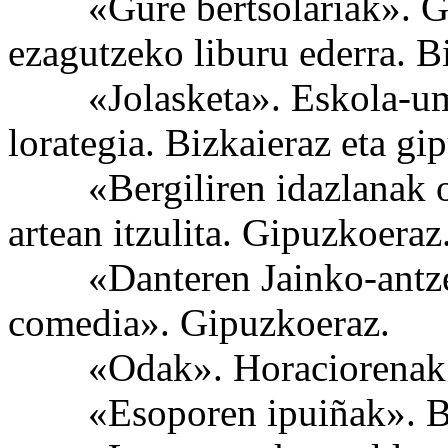
«Gure bertsolariak». Gure 
ezagutzeko liburu ederra. B
«Jolasketa». Eskola-umeen
lorategia. Bizkaieraz eta gi
«Bergiliren idazlanak oso
artean itzulita. Gipuzkoeraz
«Danteren Jainko-antzerk
comedia». Gipuzkoeraz.
«Odak». Horaciorenak. 
«Esoporen ipuiñak». Bi