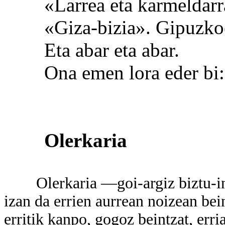
«Larrea eta karmeldarrak
«Giza-bizia». Gipuzkoe
Eta abar eta abar.
Ona emen lora eder bi:
Olerkaria
Olerkaria —goi-argiz biztu-inda
izan da errien aurrean noizean bein
erritik kanpo, gogoz beintzat, erri