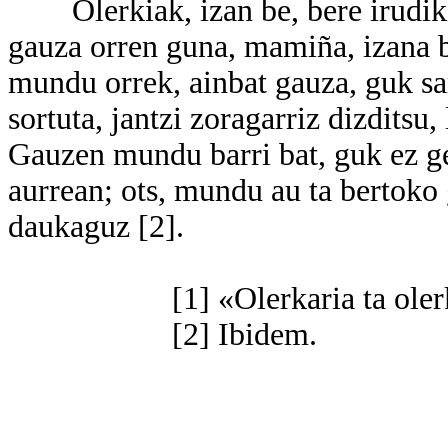
Olerkiak, izan be, bere irudikizu
gauza orren guna, mamiña, izana b
mundu orrek, ainbat gauza, guk sar
sortuta, jantzi zoragarriz dizditsu
Gauzen mundu barri bat, guk ez ge
aurrean; ots, mundu au ta bertok
daukaguz [2].
[1] «Olerkaria ta olerkia
[2] Ibidem.