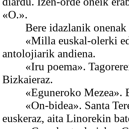
diardu. Izen-orde oneik erab
«O.».
Bere idazlanik onenak o
«Milla euskal-olerki ede
antolojiarik andiena.
«Iru poema». Tagoreren i
Bizkaieraz.
«Eguneroko Mezea». Bi
«On-bidea». Santa Teres
euskeraz, aita Linorekin bat