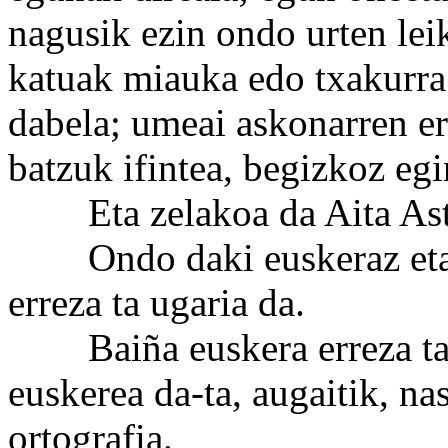
nagusik ezin ondo urten lei
katuak miauka edo txakurra 
dabela; umeai askonarren e
batzuk ifintea, begizkoz egi
Eta zelakoa da Aita Asta
Ondo daki euskeraz eta et
erreza ta ugaria da.
Baiña euskera erreza ta u
euskerea da-ta, augaitik, na
ortografia.