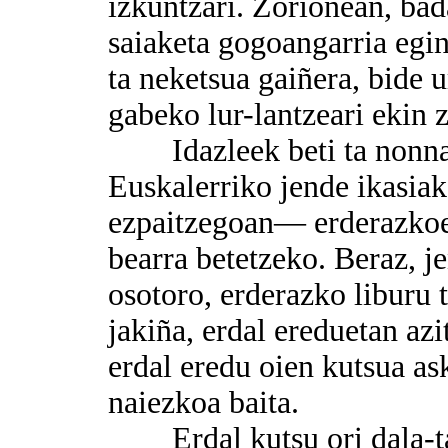
izkuntzari. Zorionean, bada
saiaketa gogoangarria egin
ta neketsua gaiñera, bide u
gabeko lur-lantzeari ekin z
Idazleek beti ta nonnai i
Euskalerriko jende ikasia
ezpaitzegoan— erderazkoet
bearra betetzeko. Beraz, j
osotoro, erderazko liburu 
jakiña, erdal ereduetan azi
erdal eredu oien kutsua ask
naiezkoa baita.
Erdal kutsu ori dala-ta, 