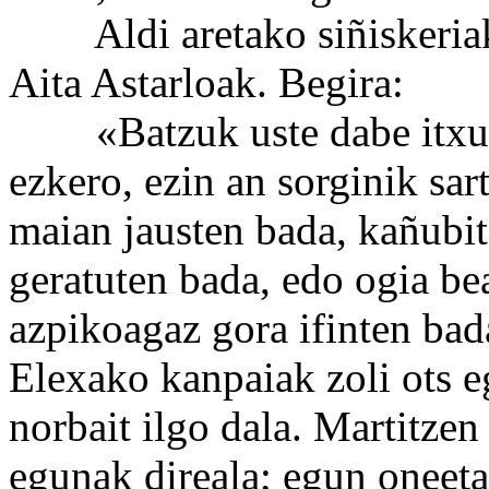
Aldi aretako siñiskeriak 
Aita Astarloak. Begira:
«Batzuk uste dabe itxuski 
ezkero, ezin an sorginik sar
maian jausten bada, kañubit
geratuten bada, edo ogia b
azpikoagaz gora ifinten bada
Elexako kanpaiak zoli ots eg
norbait ilgo dala. Martitzen
egunak direala; egun oneeta