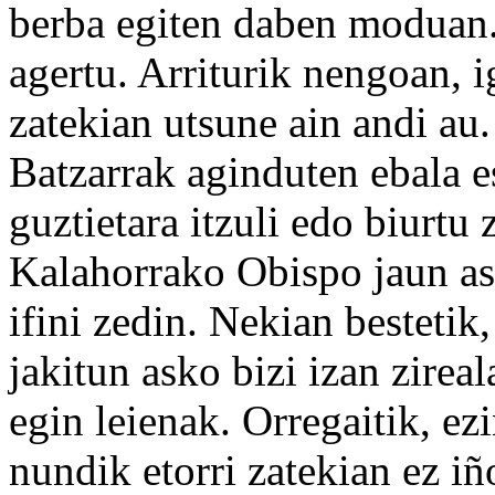
berba egiten daben moduan.
agertu. Arriturik nengoan, i
zatekian utsune ain andi au
Batzarrak aginduten ebala 
guztietara itzuli edo biurtu 
Kalahorrako Obispo jaun as
ifini zedin. Nekian bestetik
jakitun asko bizi izan zirea
egin leienak. Orregaitik, ez
nundik etorri zatekian ez iñ