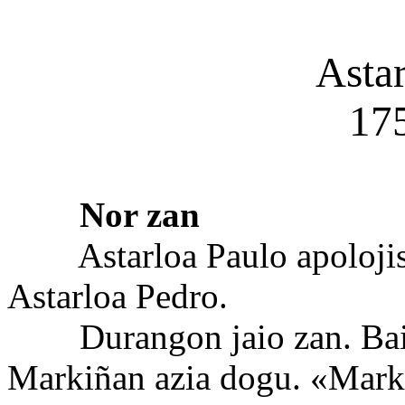
Asta
17
Nor zan
Astarloa Paulo apolojista
Astarloa Pedro.
Durangon jaio zan. Baiña
Markiñan azia dogu. «Marki