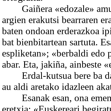
Gaiñera «edozale» amurr
argien erakutsi bearraren er
baten ondoan erderazkoa ipi
bat bienbitartean sartuta. 
espliketan»; «berbaldi edo 
abar. Eta, jakiña, ainbeste «
Erdal-kutsua bere ba dabe
au aldi aretako idazleen akat
Esanak esan, ona emen, a
eretxia: «Euskereari begirat