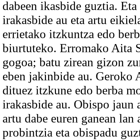
dabeen ikasbide guztia. Eta
irakasbide au eta artu eikie
errietako itzkuntza edo berb
biurtuteko. Erromako Aita 
gogoa; batu zirean gizon zu
eben jakinbide au. Geroko A
dituez itzkune edo berba m
irakasbide au. Obispo jaun a
artu dabe euren ganean lan a
probintzia eta obispadu guz