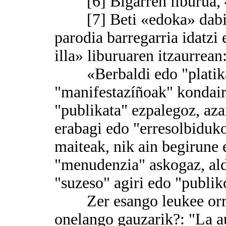
[6] Bigarren liburua, 41
[7] Beti «edoka» dabiltz
parodia barregarria idatzi
illa» liburuaren itzaurrean
«Berbaldi edo "platika"
"manifestazíñoak" kondaira
"publikata" ezpalegoz, az
erabagi edo "erresolbiduko
maiteak, nik ain begirune 
"menudenzia" askogaz, ald
"suzeso" agiri edo "publik
Zer esango leukee orrek,
onelango gauzarik?: "La au