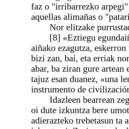
faz o "irribarrezko arpegi
aquellas alimañas o "patari
Nor elitzake purrustadak
[8] «Eztiegu egundaiño g
aiñako ezagutza, eskerron 
bizi zan, bai, eta erriak no
abar, ba ziran gure artean
tajuz esan duanez, «una l
instrumento de civilizació
Idazleen bearrean zegon
oi dute izkuntza bere umot
adierazteko trebetasun ta a