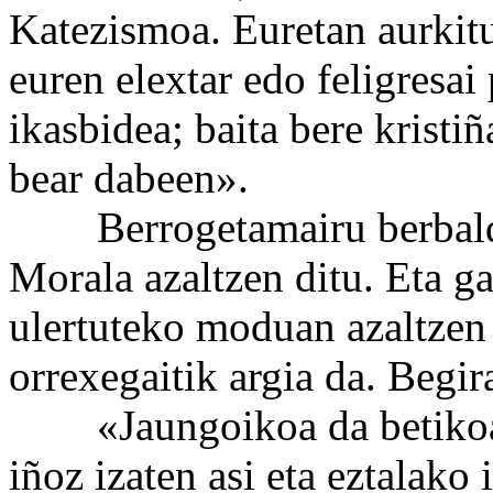
Katezismoa. Euretan aurkit
euren elextar edo feligresai
ikasbidea; baita bere kristi
bear dabeen».
Berrogetamairu berbaldi 
Morala azaltzen ditu. Eta ga
ulertuteko moduan azaltzen 
orrexegaitik argia da. Begir
«Jaungoikoa da betikoa, b
iñoz izaten asi eta eztalako