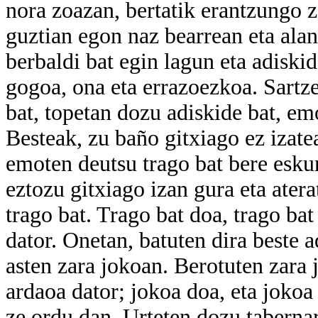
nora zoazan, bertatik erantzungo z
guztian egon naz bearrean eta alan 
berbaldi bat egin lagun eta adiski
gogoa, ona eta errazoezkoa. Sartze
bat, topetan dozu adiskide bat, em
Besteak, zu baño gitxiago ez izatea
emoten deutsu trago bat bere eskur
eztozu gitxiago izan gura eta ater
trago bat. Trago bat doa, trago bat 
dator. Onetan, batuten dira beste 
asten zara jokoan. Berotuten zara 
ardaoa dator; jokoa doa, eta jokoa
ze ordu dan. Urteten dozu tabernar