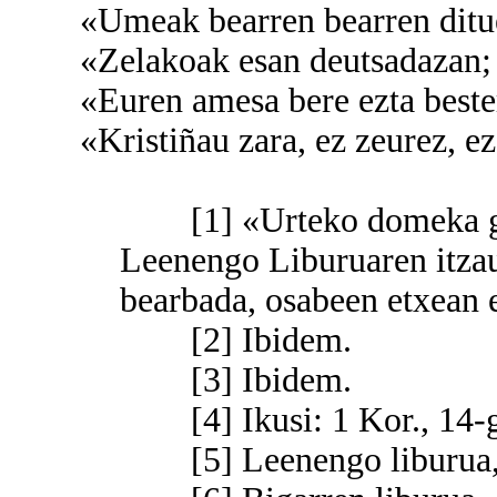
«Umeak bearren bearren dituez
«Zelakoak esan deutsadazan; ent
«Euren amesa bere ezta besteri
«Kristiñau zara, ez zeurez, ez ze
[1] «Urteko domeka guzt
Leenengo Liburuaren itzau
bearbada, osabeen etxean 
[2] Ibidem.
[3] Ibidem.
[4] Ikusi: 1 Kor., 14-ga
[5] Leenengo liburua, 3