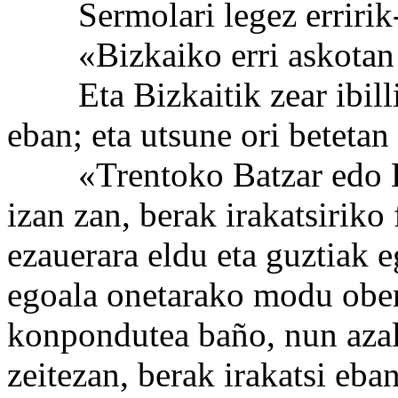
Sermolari legez erririk-er
«Bizkaiko erri askotan pr
Eta Bizkaitik zear ibilli 
eban; eta utsune ori betetan
«Trentoko Batzar edo Kon
izan zan, berak irakatsiriko
ezauerara eldu eta guztiak e
egoala onetarako modu ober
konpondutea baño, nun azal
zeitezan, berak irakatsi eba