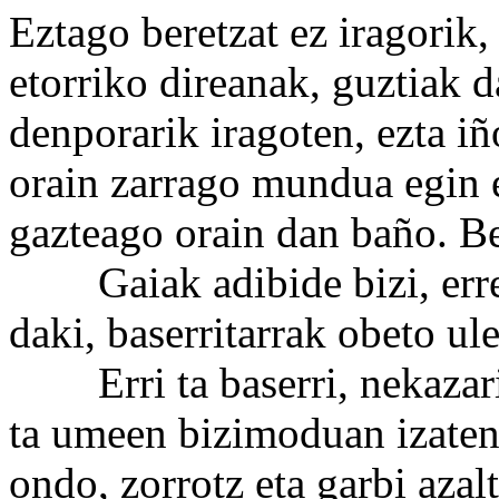
Eztago beretzat ez iragorik,
etorriko direanak, guztiak d
denporarik iragoten, ezta iñ
orain zarrago mundua egin 
gazteago orain dan baño. Be
Gaiak adibide bizi, errez 
daki, baserritarrak obeto ul
Erri ta baserri, nekazari 
ta umeen bizimoduan izaten 
ondo, zorrotz eta garbi azalt