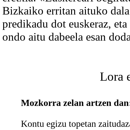
Bizkaiko erritan aituko dala
predikadu dot euskeraz, eta
ondo aitu dabeela esan doda
Lora 
Mozkorra zelan artzen dan
Kontu egizu topetan zaitudazala