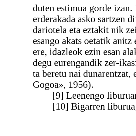
duten estimua gorde izan. 
erderakada asko sartzen dit
dariotela eta eztakit nik z
esango akats oetatik anitz
ere, idazleok ezin esan al
degu eurengandik zer-ikasi
ta beretu nai dunarentzat, 
Gogoa», 1956).
[9] Leenengo liburuare
[10] Bigarren liburua, 