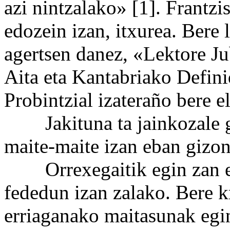
azi nintzalako» [1]. Frantzi
edozein izan, itxurea. Bere
agertsen danez, «Lektore J
Aita eta Kantabriako Defini
Probintzial izateraño bere 
Jakituna ta jainkozale ga
maite-maite izan eban gizon
Orrexegaitik egin zan eus
fededun izan zalako. Bere kr
erriaganako maitasunak egin