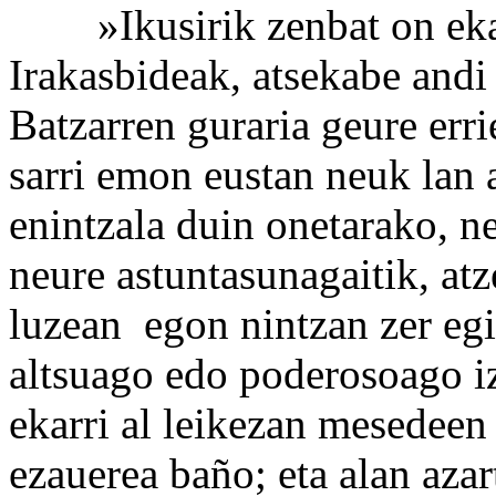
»Ikusirik zenbat on ekarri
Irakasbideak, atsekabe andi
Batzarren guraria geure erri
sarri emon eustan neuk lan 
enintzala duin onetarako, ne
neure astuntasunagaitik, at
luzean egon nintzan zer egi
altsuago edo poderosoago i
ekarri al leikezan mesedeen
ezauerea baño; eta alan aza