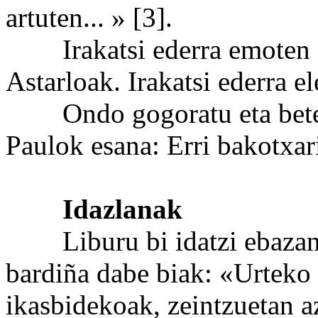
artuten... » [3].
Irakatsi ederra emoten d
Astarloak. Irakatsi ederra el
Ondo gogoratu eta bete e
Paulok esana: Erri bakotxar
Idazlanak
Liburu bi idatzi ebazan A
bardiña dabe biak: «Urteko
ikasbidekoak, zeintzuetan 