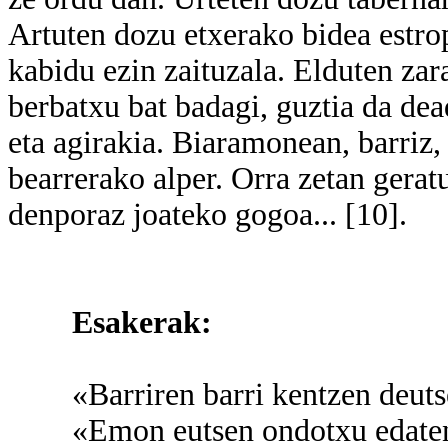
Artuten dozu etxerako bidea estro
kabidu ezin zaituzala. Elduten zar
berbatxu bat badagi, guztia da de
eta agirakia. Biaramonean, barriz,
bearrerako alper. Orra zetan gerat
denporaz joateko gogoa... [10].
Esakerak:
«Barriren barri kentzen deutse
«Emon eutsen ondotxu edaten et