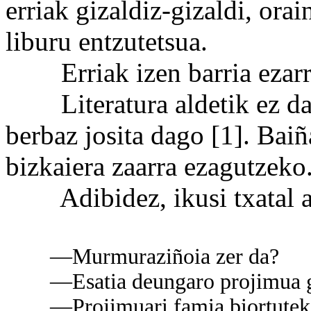
erriak gizaldiz-gizaldi, orai
liburu entzutetsua.
Erriak izen barria ezarri
Literatura aldetik ez da b
berbaz josita dago [1]. Baiña
bizkaiera zaarra ezagutzeko
Adibidez, ikusi txatal a
—Murmuraziñoia zer da?
—Esatia deungaro projimua gait
—Projimuari famia biortuteko 