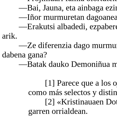
—Bai, Jauna, eta ainbaga ezin s
—Iñor murmuretan dagoanean z
—Erakutsi albadedi, ezpabere be
arik.
—Ze diferenzia dago murmureta
dabena gana?
—Batak dauko Demoniñua miñian
[1] Parece que a los ojo
como más selectos y distin
[2] «Kristinauaen Dotrin
garren orrialdean.