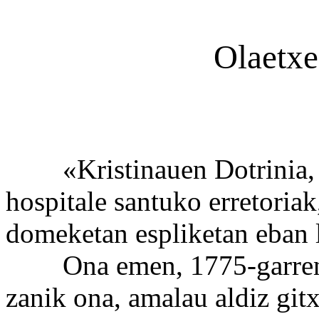
Olaetxe
«Kristinauen Dotrinia, D
hospitale santuko erretoriak
domeketan espliketan eban 
Ona emen, 1775-garren ur
zanik ona, amalau aldiz gitx