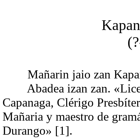
Kapan
(
Mañarin jaio zan Kapa
Abadea izan zan. «Licen
Capanaga, Clérigo Presbíter
Mañaria y maestro de gramát
Durango» [1].