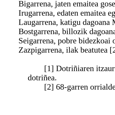
Bigarrena, jaten emaitea gose 
Irugarrena, edaten emaitea ega
Laugarrena, katigu dagoana Mau
Bostgarrena, billozik dagoana 
Seigarrena, pobre bidezkoai os
Zazpigarrena, ilak beatutea [2
[1] Dotriñiaren itzaurr
dotriñea.
[2] 68-garren orrialde