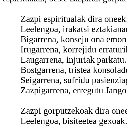
Zazpi espiritualak dira oneek
Leelengoa, irakatsi eztakianar
Bigarrena, konseju ona emon b
Irugarrena, korrejidu erraturik
Laugarrena, injuriak parkatu.
Bostgarrena, tristea konsolad
Seigarrena, sufridu pasienziag
Zazpigarrena, erregutu Jangoikoa
Zazpi gorputzekoak dira onee
Leelengoa, bisiteetea gexoak