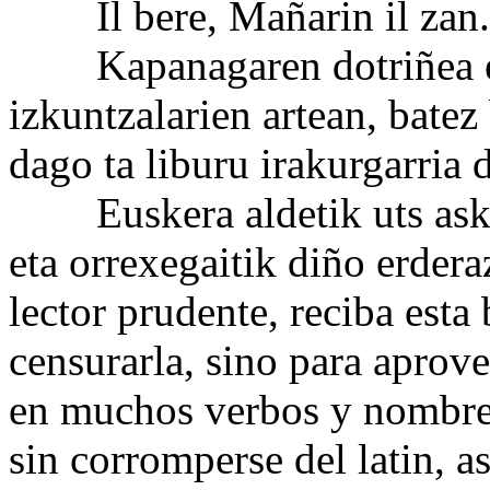
Il bere, Mañarin il zan.
Kapanagaren dotriñea en
izkuntzalarien artean, batez
dago ta liburu irakurgarria 
Euskera aldetik uts asko 
eta orrexegaitik diño erdera
lector prudente, reciba esta
censurarla, sino para aprov
en muchos verbos y nombre
sin corromperse del latin, a