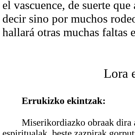
el vascuence, de suerte que
decir sino por muchos rodeo
hallará otras muchas faltas 
Lora 
Errukizko ekintzak:
Miserikordiazko obraak dira am
espiritualak, beste zazpirak gorpu